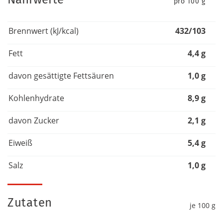
pro 100 g
Brennwert (kJ/kcal)
432/103
Fett
4,4 g
davon gesättigte Fettsäuren
1,0 g
Kohlenhydrate
8,9 g
davon Zucker
2,1 g
Eiweiß
5,4 g
Salz
1,0 g
Zutaten
je 100 g