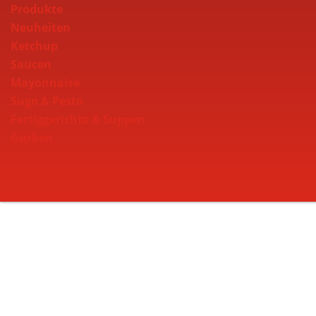
Produkte
Neuheiten
Ketchup
Saucen
Mayonnaise
Sugo & Pesto
Fertiggerichte & Suppen
Gurken