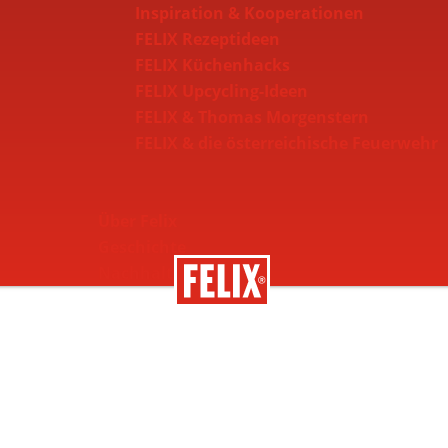
Inspiration & Kooperationen
FELIX Rezeptideen
FELIX Küchenhacks
FELIX Upcycling-Ideen
FELIX & Thomas Morgenstern
FELIX & die österreichische Feuerwehr
Über Felix
Geschichte
Nachhaltigkeit