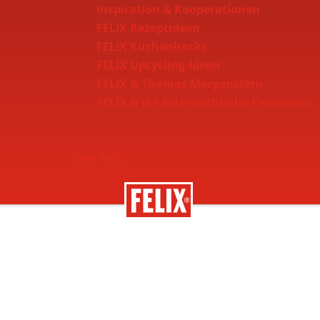
Inspiration & Kooperationen
FELIX Rezeptideen
FELIX Küchenhacks
FELIX Upcycling-Ideen
FELIX & Thomas Morgenstern
FELIX & die österreichische Feuerwehr
Über Felix
Geschichte
Nachhaltigkeit