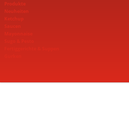
Produkte
Neuheiten
Ketchup
Saucen
Mayonnaise
Sugo & Pesto
Fertiggerichte & Suppen
Gurken