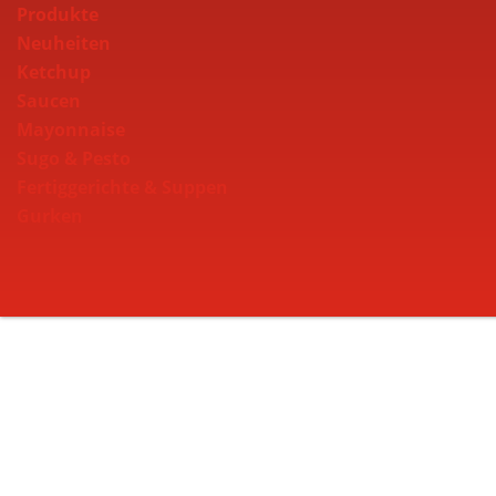
Produkte
Neuheiten
Ketchup
Saucen
Mayonnaise
Sugo & Pesto
Fertiggerichte & Suppen
Gurken