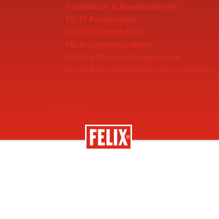
Inspiration & Kooperationen
FELIX Rezeptideen
FELIX Küchenhacks
FELIX Upcycling-Ideen
FELIX & Thomas Morgenstern
FELIX & die österreichische Feuerwehr
Über Felix
Geschichte
Nachhaltigkeit