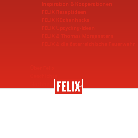
Inspiration & Kooperationen
FELIX Rezeptideen
FELIX Küchenhacks
FELIX Upcycling-Ideen
FELIX & Thomas Morgenstern
FELIX & die österreichische Feuerwehr
Über Felix
Geschichte
Nachhaltigkeit