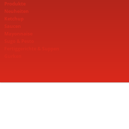
Produkte
Neuheiten
Ketchup
Saucen
Mayonnaise
Sugo & Pesto
Fertiggerichte & Suppen
Gurken