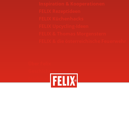
Inspiration & Kooperationen
FELIX Rezeptideen
FELIX Küchenhacks
FELIX Upcycling-Ideen
FELIX & Thomas Morgenstern
FELIX & die österreichische Feuerwehr
Über Felix
Geschichte
Nachhaltigkeit