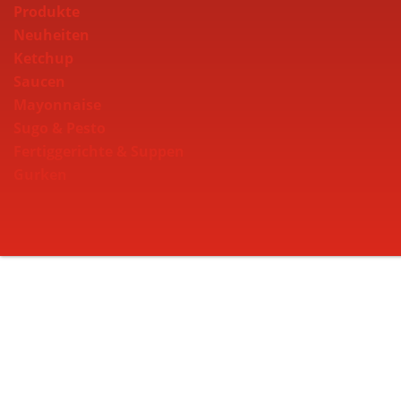
Produkte
Neuheiten
Ketchup
Saucen
Mayonnaise
Sugo & Pesto
Fertiggerichte & Suppen
Gurken