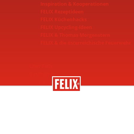
Inspiration & Kooperationen
FELIX Rezeptideen
FELIX Küchenhacks
FELIX Upcycling-Ideen
FELIX & Thomas Morgenstern
FELIX & die österreichische Feuerwehr
Über Felix
Geschichte
Nachhaltigkeit