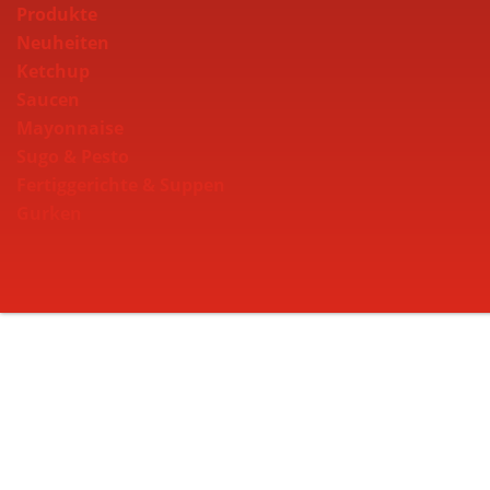
Produkte
Neuheiten
Ketchup
Saucen
Mayonnaise
Sugo & Pesto
Fertiggerichte & Suppen
Gurken