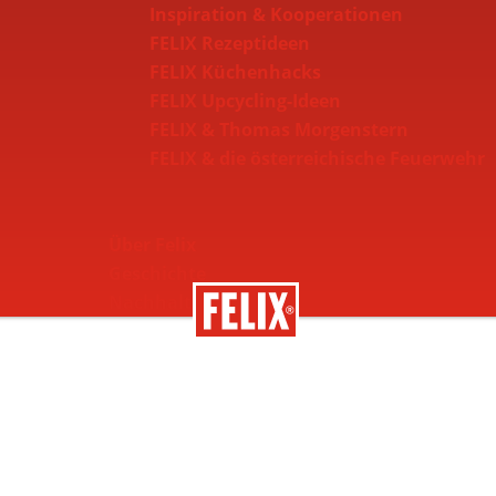
Inspiration & Kooperationen
FELIX Rezeptideen
FELIX Küchenhacks
FELIX Upcycling-Ideen
FELIX & Thomas Morgenstern
FELIX & die österreichische Feuerwehr
Über Felix
Geschichte
Nachhaltigkeit