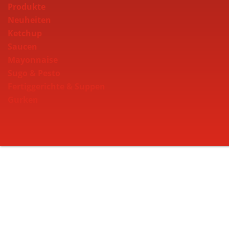
Produkte
Neuheiten
Ketchup
Saucen
Mayonnaise
Sugo & Pesto
Fertiggerichte & Suppen
Gurken