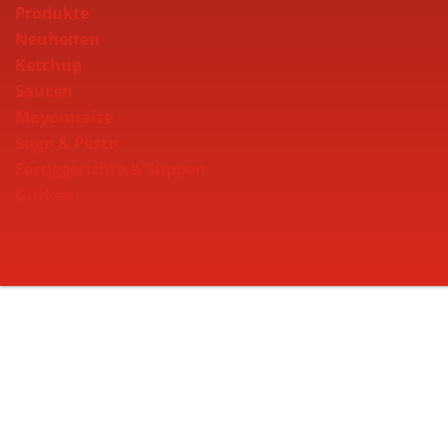
Produkte
Neuheiten
Ketchup
Saucen
Mayonnaise
Sugo & Pesto
Fertiggerichte & Suppen
Gurken