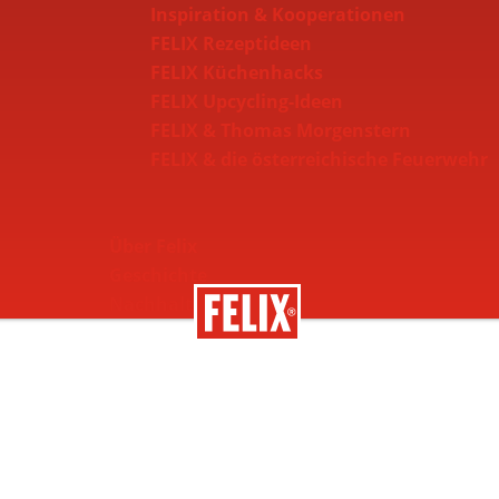
Inspiration & Kooperationen
FELIX Rezeptideen
FELIX Küchenhacks
FELIX Upcycling-Ideen
FELIX & Thomas Morgenstern
FELIX & die österreichische Feuerwehr
Über Felix
Geschichte
Nachhaltigkeit