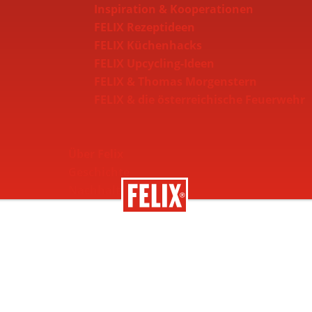
Inspiration & Kooperationen
FELIX Rezeptideen
FELIX Küchenhacks
FELIX Upcycling-Ideen
FELIX & Thomas Morgenstern
FELIX & die österreichische Feuerwehr
Über Felix
Geschichte
Nachhaltigkeit