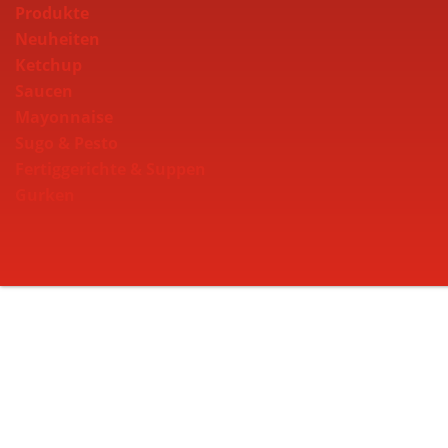
Produkte
Neuheiten
Ketchup
Saucen
Mayonnaise
Sugo & Pesto
Fertiggerichte & Suppen
Gurken