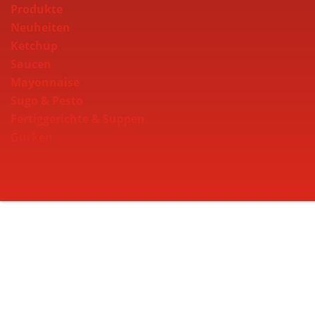
Produkte
Neuheiten
Ketchup
Saucen
Mayonnaise
Sugo & Pesto
Fertiggerichte & Suppen
Gurken