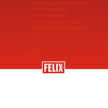
Inspiration & Kooperationen
FELIX Rezeptideen
FELIX Küchenhacks
FELIX Upcycling-Ideen
FELIX & Thomas Morgenstern
FELIX & die österreichische Feuerwehr
Über Felix
Geschichte
Nachhaltigkeit