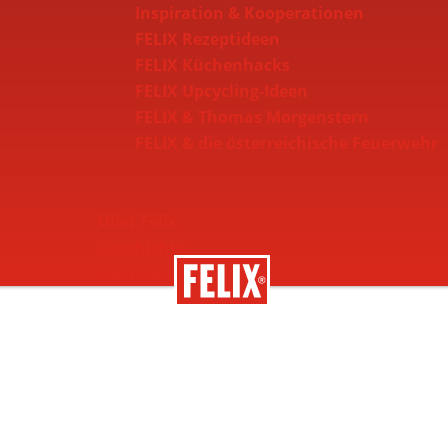
Inspiration & Kooperationen
FELIX Rezeptideen
FELIX Küchenhacks
FELIX Upcycling-Ideen
FELIX & Thomas Morgenstern
FELIX & die österreichische Feuerwehr
Über Felix
Geschichte
Nachhaltigkeit