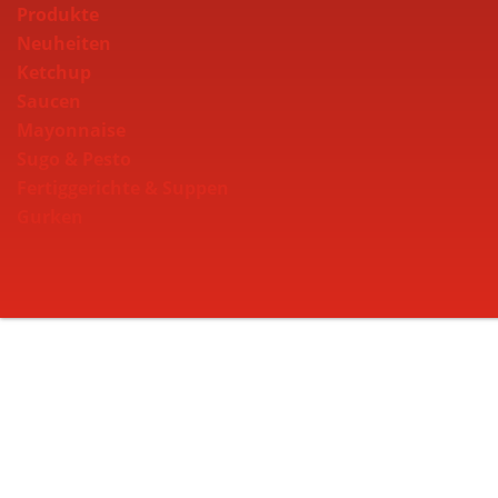
Produkte
Neuheiten
Ketchup
Saucen
Mayonnaise
Sugo & Pesto
Fertiggerichte & Suppen
Gurken