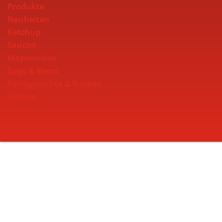
Produkte
Neuheiten
Ketchup
Saucen
Mayonnaise
Sugo & Pesto
Fertiggerichte & Suppen
Gurken