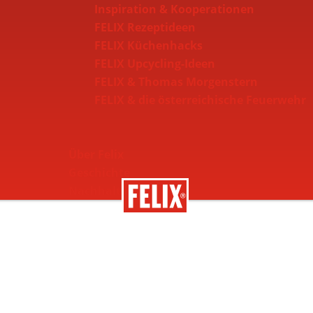
Inspiration & Kooperationen
FELIX Rezeptideen
FELIX Küchenhacks
FELIX Upcycling-Ideen
FELIX & Thomas Morgenstern
FELIX & die österreichische Feuerwehr
Über Felix
Geschichte
Nachhaltigkeit