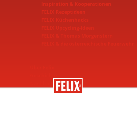
Inspiration & Kooperationen
FELIX Rezeptideen
FELIX Küchenhacks
FELIX Upcycling-Ideen
FELIX & Thomas Morgenstern
FELIX & die österreichische Feuerwehr
Über Felix
Geschichte
Nachhaltigkeit