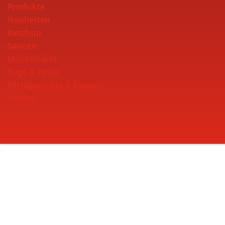
Produkte
Neuheiten
Ketchup
Saucen
Mayonnaise
Sugo & Pesto
Fertiggerichte & Suppen
Gurken