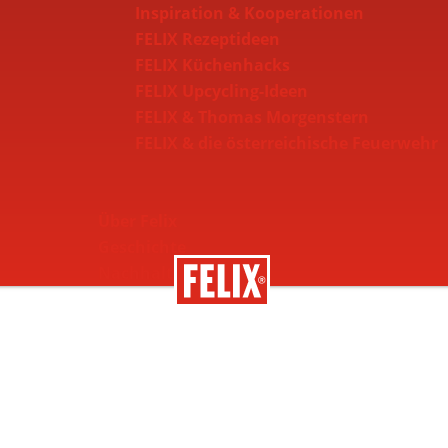
Inspiration & Kooperationen
FELIX Rezeptideen
FELIX Küchenhacks
FELIX Upcycling-Ideen
FELIX & Thomas Morgenstern
FELIX & die österreichische Feuerwehr
Über Felix
Geschichte
Nachhaltigkeit