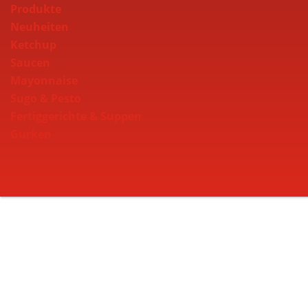
Produkte
Neuheiten
Ketchup
Saucen
Mayonnaise
Sugo & Pesto
Fertiggerichte & Suppen
Gurken