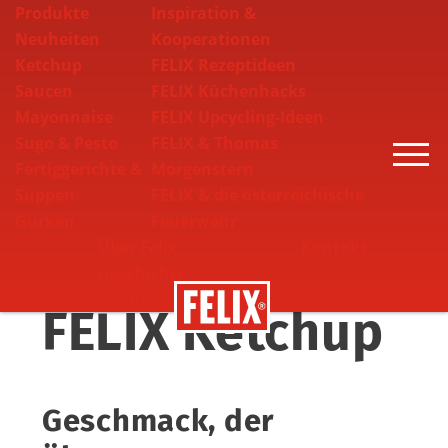
Produkte
Inspiration &
Neuheiten
Kooperationen
Ketchup
FELIX Rezeptideen
Saucen
FELIX Küchenhacks
Mayonnaise
FELIX Upcycling-Ideen
Sugo & Pesto
FELIX & Thomas
Toggle
Fertiggerichte &
Morgenstern
Suppen
FELIX & die österreichische
Gurken
Feuerwehr
Über Felix
Kontakt
Geschichte
Nachhaltigkeit
FELIX Ketchup
Geschmack, der