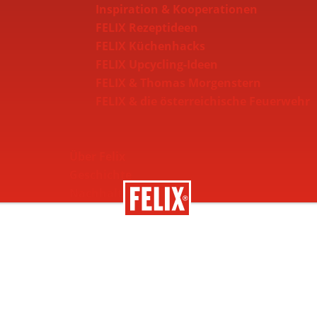
Inspiration & Kooperationen
FELIX Rezeptideen
FELIX Küchenhacks
FELIX Upcycling-Ideen
FELIX & Thomas Morgenstern
FELIX & die österreichische Feuerwehr
Über Felix
Geschichte
Nachhaltigkeit