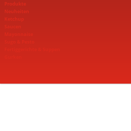
Produkte
Neuheiten
Ketchup
Saucen
Mayonnaise
Sugo & Pesto
Fertiggerichte & Suppen
Gurken