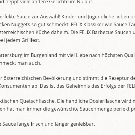
 peppt viele andere Gerichte im Nu auf.
perfekte Sauce zur Auswahl! Kinder und Jugendliche lieben 
hicken Nuggets so gut schmeckt! FELIX Klassiker wie Sauce Ta
österreichischen Küche daheim. Die FELIX Barbecue Saucen
ei jedem Grillfest.
attersburg im Burgenland mit viel Liebe nach höchsten Qua
schmeckt man auch.
r österreichischen Bevölkerung und stimmt die Rezeptur d
onsumenten ab. Das ist das Geheimnis des Erfolgs der FEL
aktischen Quetschflasche. Die handliche Dosierflasche wird 
ken hat man immer die gewünschte Saucenmenge perfekt por
e Sauce lange frisch und länger genießbar.