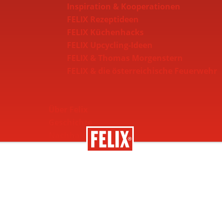
Inspiration & Kooperationen
FELIX Rezeptideen
FELIX Küchenhacks
FELIX Upcycling-Ideen
FELIX & Thomas Morgenstern
FELIX & die österreichische Feuerwehr
Über Felix
Geschichte
Nachhaltigkeit