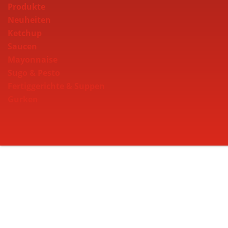
Produkte
Neuheiten
Ketchup
Saucen
Mayonnaise
Sugo & Pesto
Fertiggerichte & Suppen
Gurken