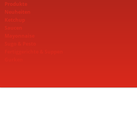
Produkte
Neuheiten
Ketchup
Saucen
Mayonnaise
Sugo & Pesto
Fertiggerichte & Suppen
Gurken