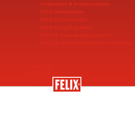
Inspiration & Kooperationen
FELIX Rezeptideen
FELIX Küchenhacks
FELIX Upcycling-Ideen
FELIX & Thomas Morgenstern
FELIX & die österreichische Feuerwehr
Über Felix
Geschichte
Nachhaltigkeit