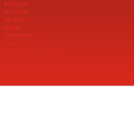
Produkte
Neuheiten
Ketchup
Saucen
Mayonnaise
Sugo & Pesto
Fertiggerichte & Suppen
Gurken