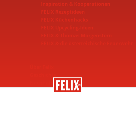
Inspiration & Kooperationen
FELIX Rezeptideen
FELIX Küchenhacks
FELIX Upcycling-Ideen
FELIX & Thomas Morgenstern
FELIX & die österreichische Feuerwehr
Über Felix
Geschichte
Nachhaltigkeit