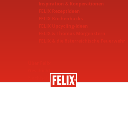
Inspiration & Kooperationen
FELIX Rezeptideen
FELIX Küchenhacks
FELIX Upcycling-Ideen
FELIX & Thomas Morgenstern
FELIX & die österreichische Feuerwehr
Über Felix
Geschichte
Nachhaltigkeit