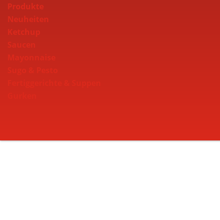
Produkte
Neuheiten
Ketchup
Saucen
Mayonnaise
Sugo & Pesto
Fertiggerichte & Suppen
Gurken