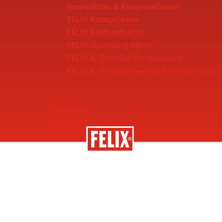
Inspiration & Kooperationen
FELIX Rezeptideen
FELIX Küchenhacks
FELIX Upcycling-Ideen
FELIX & Thomas Morgenstern
FELIX & die österreichische Feuerwehr
Über Felix
Geschichte
Nachhaltigkeit