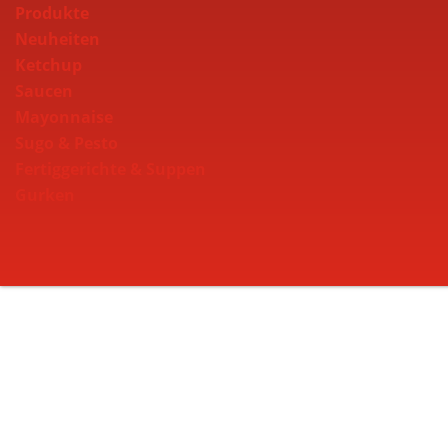
Produkte
Neuheiten
Ketchup
Saucen
Mayonnaise
Sugo & Pesto
Fertiggerichte & Suppen
Gurken