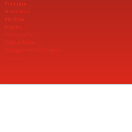
Produkte
Neuheiten
Ketchup
Saucen
Mayonnaise
Sugo & Pesto
Fertiggerichte & Suppen
Gurken