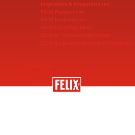
Inspiration & Kooperationen
FELIX Rezeptideen
FELIX Küchenhacks
FELIX Upcycling-Ideen
FELIX & Thomas Morgenstern
FELIX & die österreichische Feuerwehr
Über Felix
Geschichte
Nachhaltigkeit