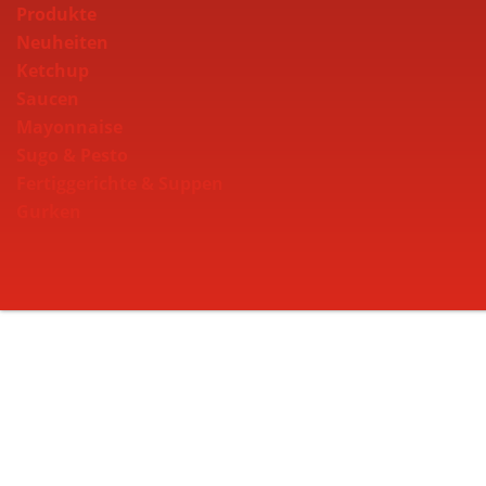
Produkte
Neuheiten
Ketchup
Saucen
Mayonnaise
Sugo & Pesto
Fertiggerichte & Suppen
Gurken