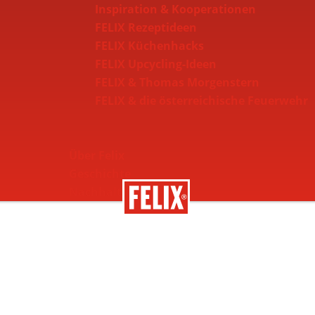
Inspiration & Kooperationen
FELIX Rezeptideen
FELIX Küchenhacks
FELIX Upcycling-Ideen
FELIX & Thomas Morgenstern
FELIX & die österreichische Feuerwehr
Über Felix
Geschichte
Nachhaltigkeit