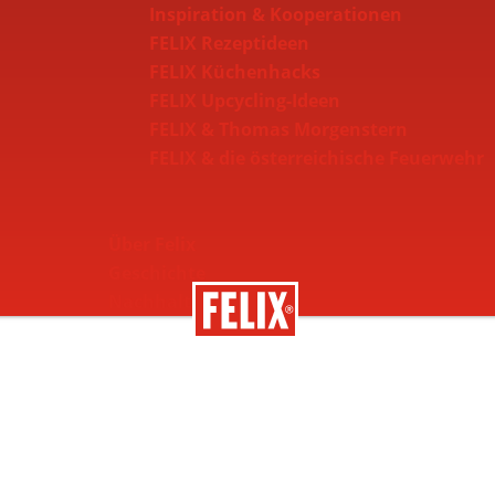
Inspiration & Kooperationen
FELIX Rezeptideen
FELIX Küchenhacks
FELIX Upcycling-Ideen
FELIX & Thomas Morgenstern
FELIX & die österreichische Feuerwehr
Über Felix
Geschichte
Nachhaltigkeit