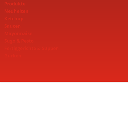
Produkte
Neuheiten
Ketchup
Saucen
Mayonnaise
Sugo & Pesto
Fertiggerichte & Suppen
Gurken