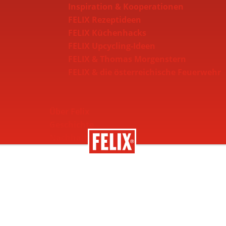
Inspiration & Kooperationen
FELIX Rezeptideen
FELIX Küchenhacks
FELIX Upcycling-Ideen
FELIX & Thomas Morgenstern
FELIX & die österreichische Feuerwehr
Über Felix
Geschichte
Nachhaltigkeit