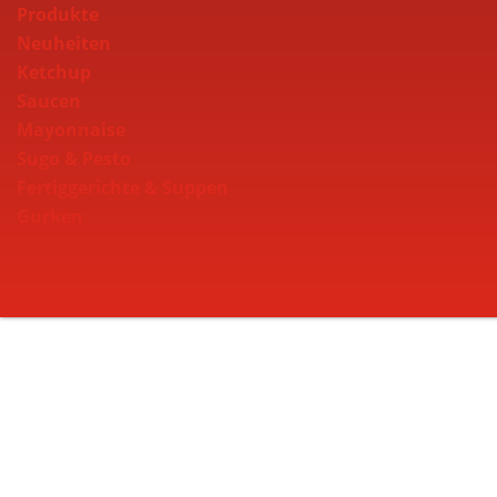
Produkte
Neuheiten
Ketchup
Saucen
Mayonnaise
Sugo & Pesto
Fertiggerichte & Suppen
Gurken