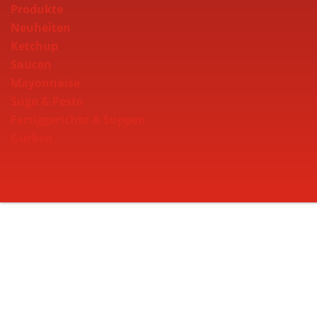
Produkte
Neuheiten
Ketchup
Saucen
Mayonnaise
Sugo & Pesto
Fertiggerichte & Suppen
Gurken