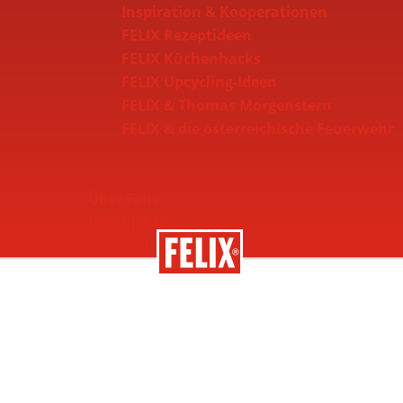
Inspiration & Kooperationen
FELIX Rezeptideen
FELIX Küchenhacks
FELIX Upcycling-Ideen
FELIX & Thomas Morgenstern
FELIX & die österreichische Feuerwehr
Über Felix
Geschichte
Nachhaltigkeit