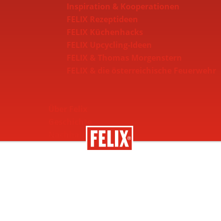
Inspiration & Kooperationen
FELIX Rezeptideen
FELIX Küchenhacks
FELIX Upcycling-Ideen
FELIX & Thomas Morgenstern
FELIX & die österreichische Feuerwehr
Über Felix
Geschichte
Nachhaltigkeit