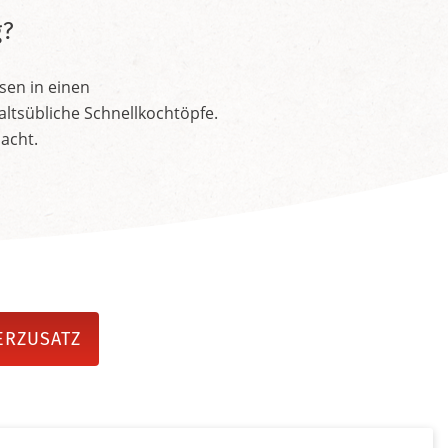
g?
sen in einen
ltsübliche Schnellkochtöpfe.
acht.
ERZUSATZ