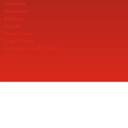
Produkte
Neuheiten
Ketchup
Saucen
Mayonnaise
Sugo & Pesto
Fertiggerichte & Suppen
Gurken