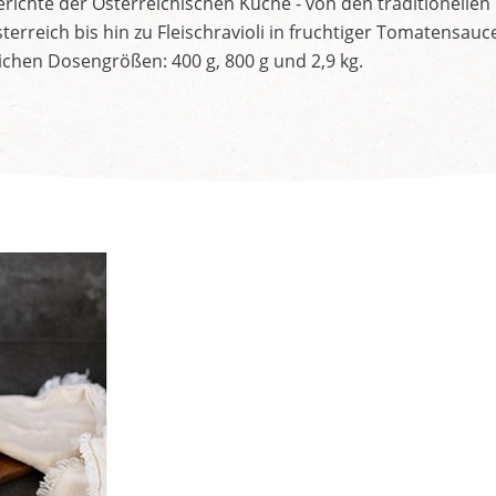
Gerichte der Österreichischen Küche - von den traditionellen
erreich bis hin zu Fleischravioli in fruchtiger Tomatensauce
ichen Dosengrößen: 400 g, 800 g und 2,9 kg.