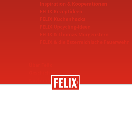
Inspiration & Kooperationen
FELIX Rezeptideen
FELIX Küchenhacks
FELIX Upcycling-Ideen
FELIX & Thomas Morgenstern
FELIX & die österreichische Feuerwehr
Über Felix
Geschichte
Nachhaltigkeit