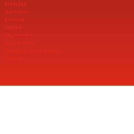
Produkte
Neuheiten
Ketchup
Saucen
Mayonnaise
Sugo & Pesto
Fertiggerichte & Suppen
Gurken