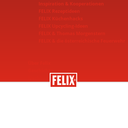
Inspiration & Kooperationen
FELIX Rezeptideen
FELIX Küchenhacks
FELIX Upcycling-Ideen
FELIX & Thomas Morgenstern
FELIX & die österreichische Feuerwehr
Über Felix
Geschichte
Nachhaltigkeit