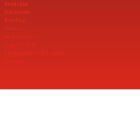
Produkte
Neuheiten
Ketchup
Saucen
Mayonnaise
Sugo & Pesto
Fertiggerichte & Suppen
Gurken