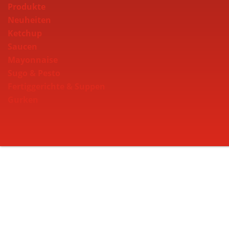
Produkte
Neuheiten
Ketchup
Saucen
Mayonnaise
Sugo & Pesto
Fertiggerichte & Suppen
Gurken