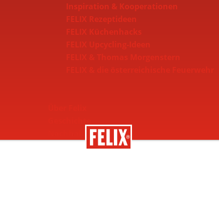
Inspiration & Kooperationen
FELIX Rezeptideen
FELIX Küchenhacks
FELIX Upcycling-Ideen
FELIX & Thomas Morgenstern
FELIX & die österreichische Feuerwehr
Über Felix
Geschichte
Nachhaltigkeit