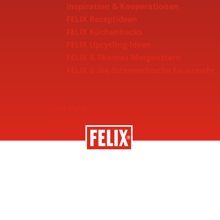
Inspiration & Kooperationen
FELIX Rezeptideen
FELIX Küchenhacks
FELIX Upcycling-Ideen
FELIX & Thomas Morgenstern
FELIX & die österreichische Feuerwehr
Über Felix
Geschichte
Nachhaltigkeit