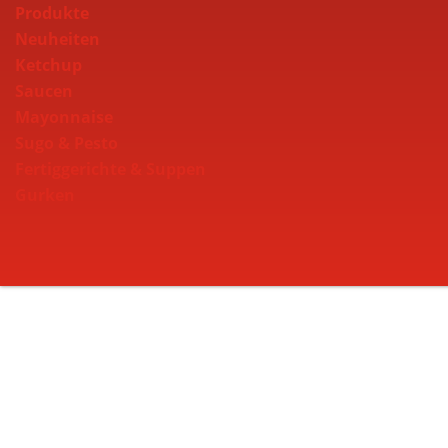
Produkte
Neuheiten
Ketchup
Saucen
Mayonnaise
Sugo & Pesto
Fertiggerichte & Suppen
Gurken